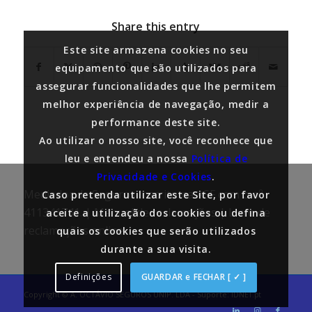
Share this entry
Este site armazena cookies no seu
equipamento que são utilizados para
assegurar funcionalidades que lhe permitem
melhor experiência de navegação, medir a
performance deste site.
Ao utilizar o nosso site, você reconhece que
leu e entendeu a nossa
Política de
Privacidade e Cookies
.
Mediador de Seguros inscrito na ASF com o nº
Caso pretenda utilizar este Site, por favor
411341741. |
Manual de reclamações
|
Livro de
aceite a utilização dos cookies ou defina
reclamações online
quais os cookies que serão utilizados
durante a sua visita.
Definições
GUARDAR e FECHAR [ ✓ ]
Copyright © A. OCTÁVIO SEGUROS UNIP. LDA - Suporte:
IDNET.pt