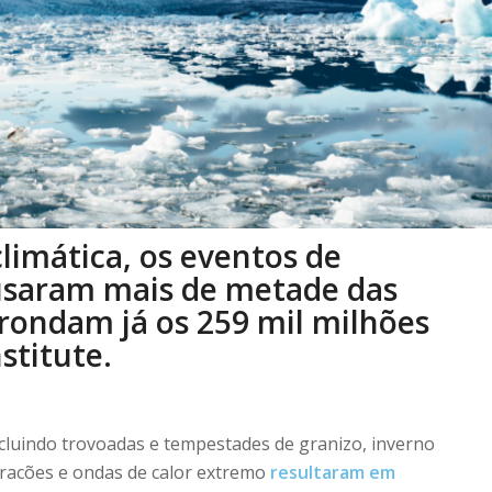
limática, os eventos de
usaram mais de metade das
 rondam já os 259 mil milhões
stitute.
cluindo trovoadas e tempestades de granizo, inverno
uracões e ondas de calor extremo
resultaram em