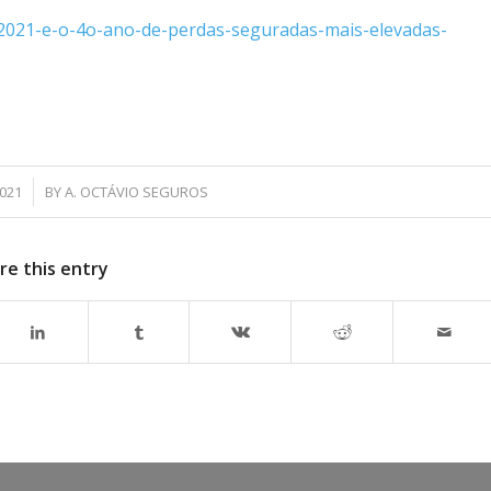
s-2021-e-o-4o-ano-de-perdas-seguradas-mais-elevadas-
021
BY
A. OCTÁVIO SEGUROS
re this entry