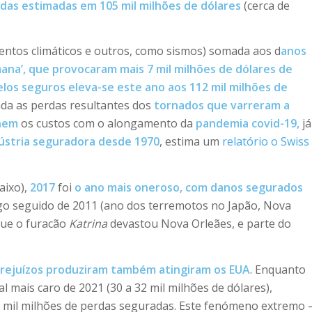
das estimadas em 105 mil milhões de dólares
(cerca de
ventos climáticos e outros, como sismos) somada aos d
anos
na’, que provocaram mais 7 mil milhões de dólares de
elos seguros eleva-se este ano aos 112 mil milhões de
nda as perdas resultantes dos
tornados que varreram a
 nem
os custos com o alongamento da
pandemia covid-19,
já
dústria seguradora desde 1970
, estima um
relatório o Swiss
aixo),
2017
foi
o ano mais oneroso, com danos segurados
ogo seguido de 2011 (ano dos terremotos no Japão, Nova
que o furacão
Katrina
devastou Nova Orleães, e parte do
 prejuízos produziram também atingiram os EUA
. Enquanto
l mais caro de 2021 (30 a 32 mil milhões de dólares),
 mil milhões de perdas seguradas. Este fenómeno extremo 