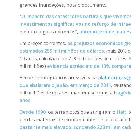
grandes inundações, nota o documento.
“
O impacto das catástrofes naturais que vivemos
investimentos significativos no reforço de infrae
meteorológicas extremas”,
afirmou Jérôme Jean H
Em preços correntes,
os prejuízos económicos glo
estimados 259 mil milhões de dólares,
mais 20% d
10 anos, calculado em 229 mil milhões de dólares.
A
mil milhões)
evidencia acréscimo de 13% compara
Recursos infográficos acessíveis na
plataforma si
que abalaram o Japão, em março de 2011
, causan
mil milhões de dólares, mantêm-se como a t
ragédi
anos.
Desde 1990
, os terramotos que atingiram o
Haiti
(
perdas materiais de montante inferior às da catás
bastante mais elevado, rondando 220 mil em cad