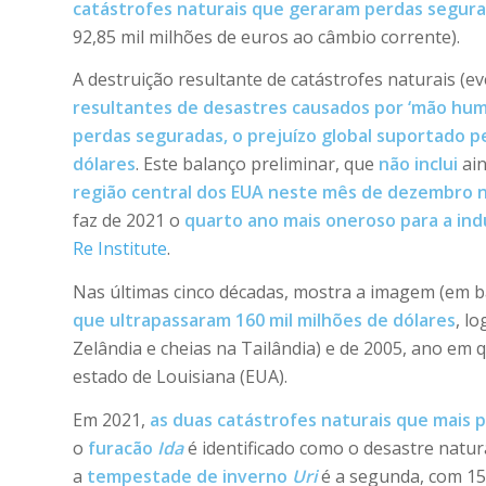
catástrofes naturais que geraram perdas segura
92,85 mil milhões de euros ao câmbio corrente).
A destruição resultante de catástrofes naturais (e
resultantes de desastres causados por ‘mão huma
perdas seguradas, o prejuízo global suportado p
dólares
. Este balanço preliminar, que
não inclui
ai
região central dos EUA neste mês de dezembro
faz de 2021 o
quarto ano mais oneroso para a in
Re Institute
.
Nas últimas cinco décadas, mostra a imagem (em b
que ultrapassaram 160 mil milhões de dólares
, l
Zelândia e cheias na Tailândia) e de 2005, ano em 
estado de Louisiana (EUA).
Em 2021,
as duas catástrofes naturais que mais
o
furacão
Ida
é identificado como o desastre natura
a
tempestade de inverno
Uri
é a segunda, com 15