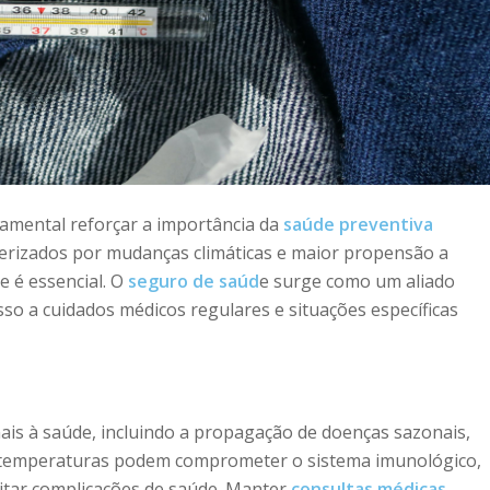
amental reforçar a importância da
saúde preventiva
terizados por mudanças climáticas e maior propensão a
e é essencial. O
seguro de saúd
e surge como um aliado
so a cuidados médicos regulares e situações específicas
nais à saúde, incluindo a propagação de doenças sazonais,
de temperaturas podem comprometer o sistema imunológico,
vitar complicações de saúde. Manter
consultas médicas