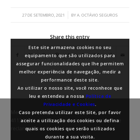
/
27 DE SETEMBRO, 2021
BY
A. OCTÁVIO SEGUROS
Share this entry
Este site armazena cookies no seu
equipamento que são utilizados para
assegurar funcionalidades que lhe permitem
melhor experiência de navegação, medir a
performance deste site.
Ao utilizar o nosso site, você reconhece que
leu e entendeu a nossa
Política de
Privacidade e Cookies
.
Mediador de Seguros inscrito na ASF com o nº
Caso pretenda utilizar este Site, por favor
411341741. |
Manual de reclamações
|
Livro de
aceite a utilização dos cookies ou defina
reclamações online
quais os cookies que serão utilizados
durante a sua visita.