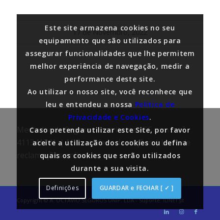
Este site armazena cookies no seu
17 de Novembro, 2022
equipamento que são utilizados para
assegurar funcionalidades que lhe permitem
melhor experiência de navegação, medir a
performance deste site.
Ao utilizar o nosso site, você reconhece que
leu e entendeu a nossa
Política de
Privacidade e Cookies
.
Mediador de Seguros inscrito na ASF com o nº
Caso pretenda utilizar este Site, por favor
411341741. |
Manual de reclamações
|
Livro de
aceite a utilização dos cookies ou defina
reclamações online
quais os cookies que serão utilizados
durante a sua visita.
Definições
GUARDAR e FECHAR [ ✓ ]
Copyright © A. OCTÁVIO SEGUROS UNIP. LDA - Suporte:
IDNET.pt