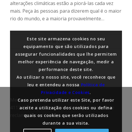
alterações climáticas estão a piorá-las cada vez
mais. Peça às pessoas para dizerem qual é o maior
rio do mundo, e a maioria provavelmente…
Este site armazena cookies no seu
29 de Outubro, 2021
equipamento que são utilizados para
assegurar funcionalidades que lhe permitem
melhor experiência de navegação, medir a
performance deste site.
Ao utilizar o nosso site, você reconhece que
leu e entendeu a nossa
Política de
Privacidade e Cookies
.
Mediador de Seguros inscrito na ASF com o nº
Caso pretenda utilizar este Site, por favor
411341741. |
Manual de reclamações
|
Livro de
aceite a utilização dos cookies ou defina
reclamações online
quais os cookies que serão utilizados
durante a sua visita.